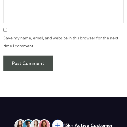
Save my name, email, and website in this browser for the next
time I comment.
15k+ Active Customer