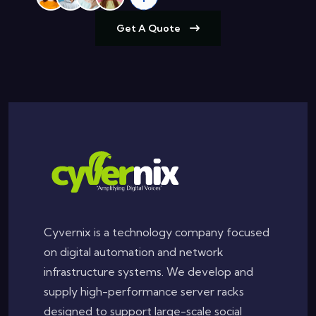
Get A Quote
Cyvernix is a technology company focused
on digital automation and network
infrastructure systems. We develop and
supply high-performance server racks
designed to support large-scale social