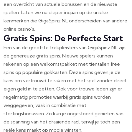
een overzicht van actuele bonussen en de nieuwste
spellen. Laten we nu dieper ingaan op de unieke
kenmerken die GigaSpinz NL onderscheiden van andere
online casino’s.
Gratis Spins: De Perfecte Start
Een van de grootste trekpleisters van GigaSpinz NL zijn
de genereuze gratis spins. Nieuwe spelers kunnen
rekenen op een welkomstpakket met tientallen free
spins op populaire gokkasten. Deze spins geven je de
kans om vertrouwd te raken met het spel zonder direct
eigen geld in te zetten. Ook voor trouwe leden zijn er
regelmatig promoties waarbij gratis spins worden
weggegeven, vaak in combinatie met
stortingsbonussen. Zo kun je ongestoord genieten van
de spanning van het draaiende rad, terwijl je toch een
reële kans maakt op mooie winsten.