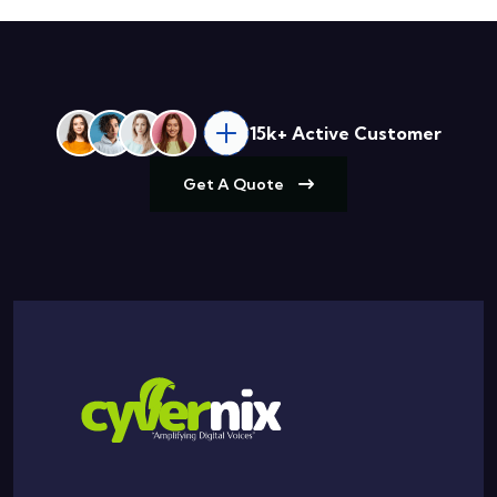
15k+ Active Customer
Get A Quote