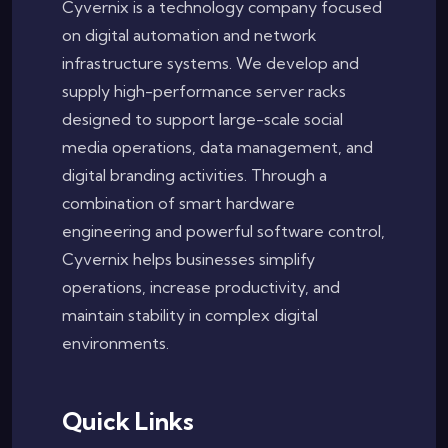
Cyvernix is a technology company focused
on digital automation and network
infrastructure systems. We develop and
supply high-performance server racks
designed to support large-scale social
media operations, data management, and
digital branding activities. Through a
combination of smart hardware
engineering and powerful software control,
Cyvernix helps businesses simplify
operations, increase productivity, and
maintain stability in complex digital
environments.
Quick Links