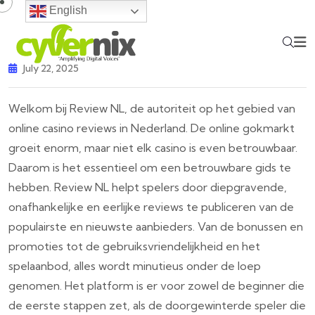
English
July 22, 2025
Welkom bij Review NL, de autoriteit op het gebied van
online casino reviews in Nederland. De online gokmarkt
groeit enorm, maar niet elk casino is even betrouwbaar.
Daarom is het essentieel om een betrouwbare gids te
hebben. Review NL helpt spelers door diepgravende,
onafhankelijke en eerlijke reviews te publiceren van de
populairste en nieuwste aanbieders. Van de bonussen en
promoties tot de gebruiksvriendelijkheid en het
spelaanbod, alles wordt minutieus onder de loep
genomen. Het platform is er voor zowel de beginner die
de eerste stappen zet, als de doorgewinterde speler die