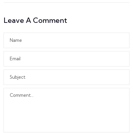
Leave A Comment