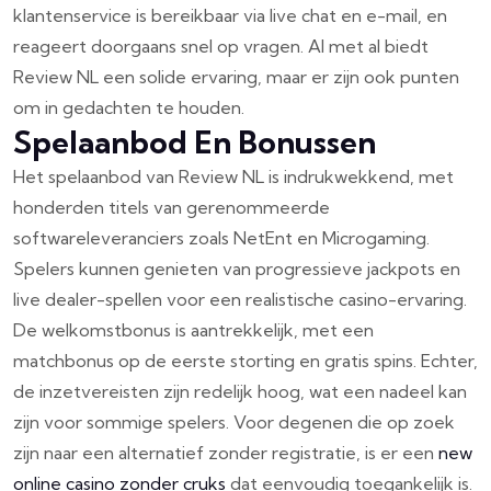
klantenservice is bereikbaar via live chat en e-mail, en
reageert doorgaans snel op vragen. Al met al biedt
Review NL een solide ervaring, maar er zijn ook punten
om in gedachten te houden.
Spelaanbod En Bonussen
Het spelaanbod van Review NL is indrukwekkend, met
honderden titels van gerenommeerde
softwareleveranciers zoals NetEnt en Microgaming.
Spelers kunnen genieten van progressieve jackpots en
live dealer-spellen voor een realistische casino-ervaring.
De welkomstbonus is aantrekkelijk, met een
matchbonus op de eerste storting en gratis spins. Echter,
de inzetvereisten zijn redelijk hoog, wat een nadeel kan
zijn voor sommige spelers. Voor degenen die op zoek
zijn naar een alternatief zonder registratie, is er een
new
online casino zonder cruks
dat eenvoudig toegankelijk is.