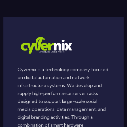
Cyvernix is a technology company focused
on digital automation and network
infrastructure systems. We develop and
supply high-performance server racks
designed to support large-scale social
media operations, data management, and
digital branding activities. Through a
combination of smart hardware