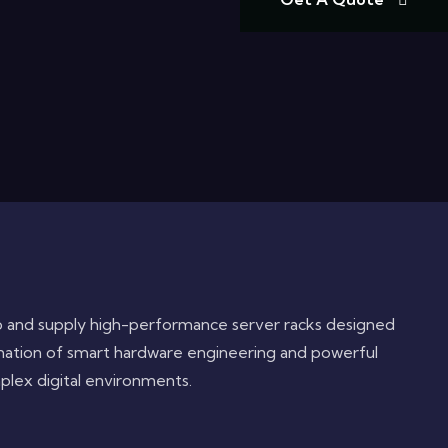
p and supply high-performance server racks designed
bination of smart hardware engineering and powerful
mplex digital environments.