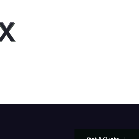
X
Get A Quote