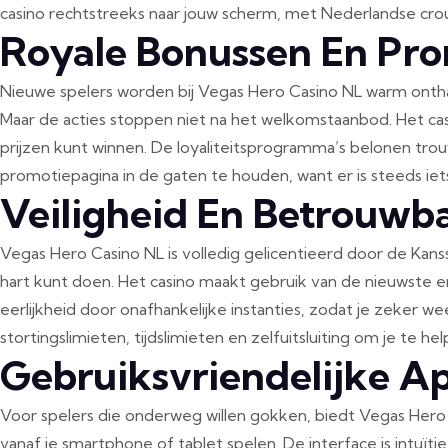
casino rechtstreeks naar jouw scherm, met Nederlandse croup
Royale Bonussen En Pro
Nieuwe spelers worden bij Vegas Hero Casino NL warm ontha
Maar de acties stoppen niet na het welkomstaanbod. Het cas
prijzen kunt winnen. De loyaliteitsprogramma’s belonen tro
promotiepagina in de gaten te houden, want er is steeds ie
Veiligheid En Betrouwb
Vegas Hero Casino NL is volledig gelicentieerd door de Kan
hart kunt doen. Het casino maakt gebruik van de nieuwste e
eerlijkheid door onafhankelijke instanties, zodat je zeker we
stortingslimieten, tijdslimieten en zelfuitsluiting om je te h
Gebruiksvriendelijke Ap
Voor spelers die onderweg willen gokken, biedt Vegas Hero
vanaf je smartphone of tablet spelen. De interface is intuïti