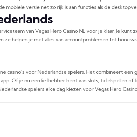
e mobiele versie net zo rijk is aan functies als de desktopver
ederlands
rviceteam van Vegas Hero Casino NL voor je klaar. Je kunt ze 
 en ze helpen je met alles van accountproblemen tot bonusvr
line casino’s voor Nederlandse spelers. Het combineert een 
p. Of je nu een liefhebber bent van slots, tafelspellen of liv
derlandse spelers elke dag kiezen voor Vegas Hero Casino