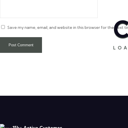
Save my name, email, and website in this browser for the next 
LO
15k+ Active Customer