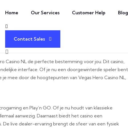
Home
Our Services
Customer Help
Blog
Contact Sales
Hero Casino NL de perfecte bestemming voor jou. Dit casino,
ndelijke interface. Of je nu een doorgewinterde speler bent
men we je mee door de hoogtepunten van Vegas Hero Casino NL,
crogaming en Play’n GO. Of je nu houdt van klassieke
lemaal aanwezig. Daarnaast biedt het casino een
rs. De live dealer-ervaring brengt de sfeer van een fysiek