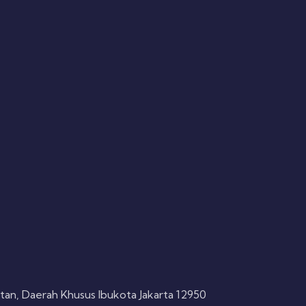
atan, Daerah Khusus Ibukota Jakarta 12950