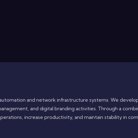
l automation and network infrastructure systems. We develo
 management, and digital branding activities. Through a com
perations, increase productivity, and maintain stability in co