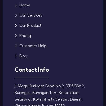
Home
Our Services
Our Product
Pricing
Customer Help
Blog
Contact Info
Jl. Mega Kuningan Barat No.2, RT.5/RW.2,
Kuningan, Kuningan Tim., Kecamatan
Setiabudi, Kota Jakarta Selatan, Daerah
Khusus Ibukota Jakarta 12950