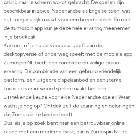
casino naar je scherm wordt gebracht. De spellen zijn
beschikbaar in zowel Nederlandse als Engelse talen, wat
het toegankelijk maakt voor een breed publiek. En met
de zumospin app kun je deze hele ervaring meenemen
in je broekzak.
Kortom, of je nu de voorkeur geeft aan de
desktopversie of onderweg speelt met de mobiele app,
Zumospin NL biedt een complete en veilige casino-
ervaring. De combinatie van een gebruiksvriendelijk
platform, een uitgebreid spelaanbod en een sterke
focus op verantwoord spelen maakt het een
uitstekende keuze voor elke Nederlandse speler. Waar
wacht je nog op? Ontdek zelf de spanning en beloningen
die Zumospin te bieden heeft.
Dus, als je op zoek bent naar een betrouwbaar online
casino met een moderne twist, dan is Zumospin NL de