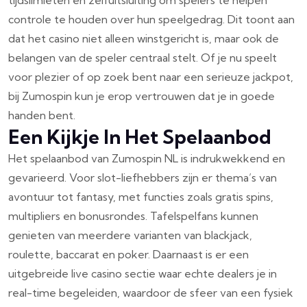
tijdslimieten en zelfuitsluiting om spelers te helpen
controle te houden over hun speelgedrag. Dit toont aan
dat het casino niet alleen winstgericht is, maar ook de
belangen van de speler centraal stelt. Of je nu speelt
voor plezier of op zoek bent naar een serieuze jackpot,
bij Zumospin kun je erop vertrouwen dat je in goede
handen bent.
Een Kijkje In Het Spelaanbod
Het spelaanbod van Zumospin NL is indrukwekkend en
gevarieerd. Voor slot-liefhebbers zijn er thema’s van
avontuur tot fantasy, met functies zoals gratis spins,
multipliers en bonusrondes. Tafelspelfans kunnen
genieten van meerdere varianten van blackjack,
roulette, baccarat en poker. Daarnaast is er een
uitgebreide live casino sectie waar echte dealers je in
real-time begeleiden, waardoor de sfeer van een fysiek